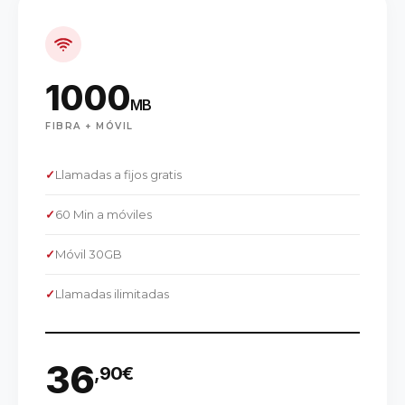
1000
MB
FIBRA + MÓVIL
✓
Llamadas a fijos gratis
✓
60 Min a móviles
✓
Móvil 30GB
✓
Llamadas ilimitadas
36
,90€