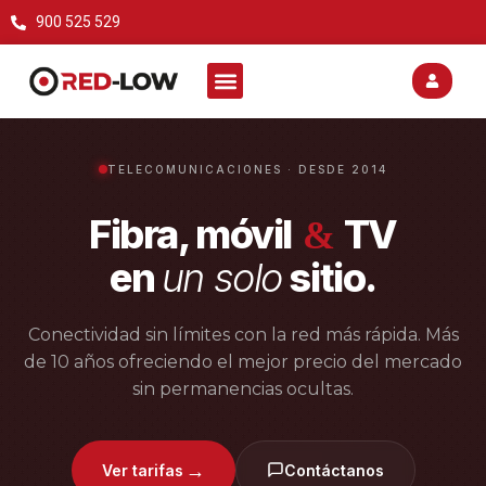
900 525 529
TELECOMUNICACIONES · DESDE 2014
Fibra, móvil
TV
&
en
un solo
sitio.
Conectividad sin límites con la red más rápida. Más
de 10 años ofreciendo el mejor precio del mercado
sin permanencias ocultas.
→
Ver tarifas
Contáctanos